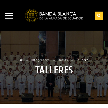
Skip
to
content
→
Integrantes
→
Varios
→
Talleres
TALLERES