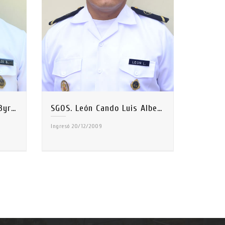
CBOP. Pilco Toctaguano Byron Fabian
SGOS. León Cando Luis Alberto
Ingresó 20/12/2009