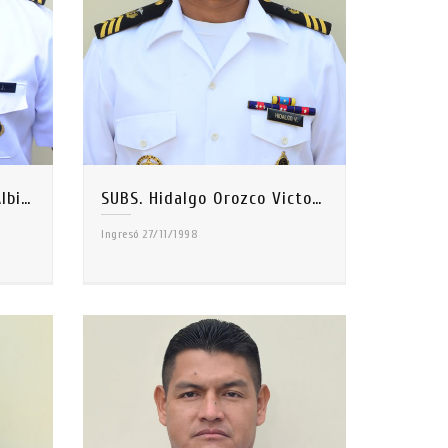
SUBS. Cajo Cajo Jhonny Albian
SUBS. Hidalgo Orozco Victor Hugo
Ingresó 27/11/1998