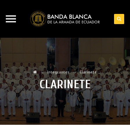
Skip
to
content
→
Integrantes
→
Clarinete
CLARINETE