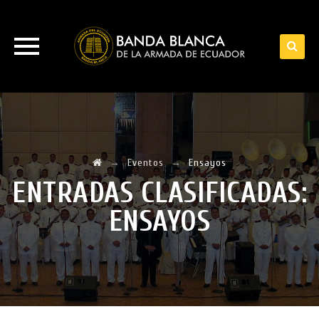
Skip
to
content
→
Eventos
→
Ensayos
ENTRADAS CLASIFICADAS:
ENSAYOS